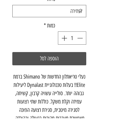
כמות
*
הוספה לסל
נעלי טריאתלון החדשות של Shimano ברמת
Elite!! בעלות טכנולוגיית Dynalast ליעילות
גבוהה יותר. סולייה עשויה קרבון, קשיחה,
עמידה וקלת משקל. כוללות שתי רצועות
לסגירה מיטבית, סגירת רצועה הפוכה
מאפשרת מעברים מהירים בנעילה ובהורדה.
עשויה עור סינטטי ורשת שלא נמתחת או
משתנה. מכילה רשת עליונה המעבירה לחות