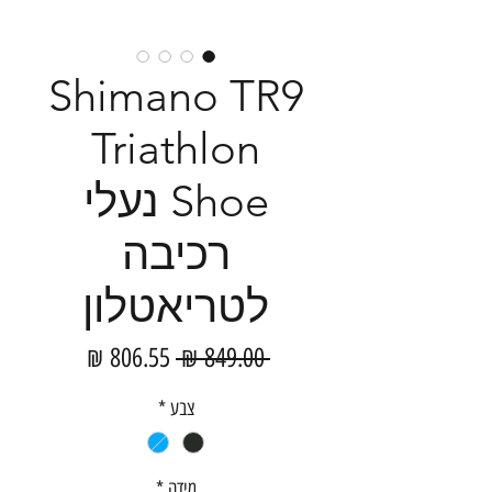
Shimano TR9
Triathlon
Shoe נעלי
רכיבה
לטריאטלון
מחיר
מחיר
 ‏849.00 ‏₪ 
רגיל
מבצע
צבע
*
מידה
*