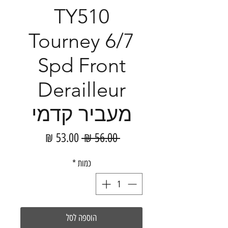
TY510
Tourney 6/7
Spd Front
Derailleur
מעביר קדמי
מחיר
מחיר
 ‏56.00 ‏₪ 
רגיל
מבצע
כמות
*
הוספה לסל