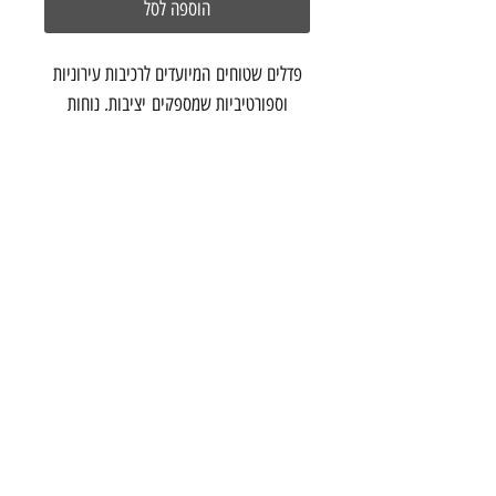
הוספה לסל
פדלים שטוחים המיועדים לרכיבות עירוניות
וספורטיביות שמספקים יציבות, נוחות
ועמידות לאורך זמן. עוצבו לנעלי יום-יום, עם
משטח אלומיניום מלא ורחב, לתמיכה גבוהה
עם כל סוג נעל.
צור קשר
הרכבת 20 תל אביב
03-5286699
info@onebike
studio.com
©2017 by one - bike studio
תנאי שימוש