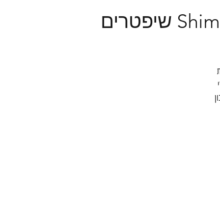
פטרים
ית
ן