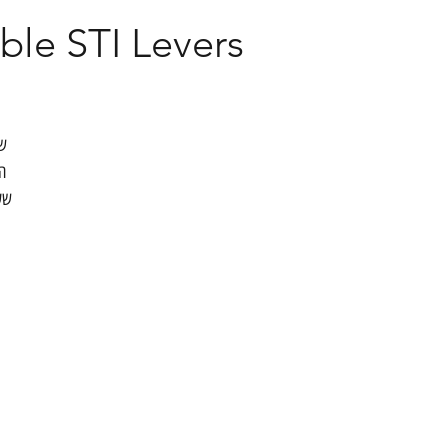
ouble STI Levers
ה
שע