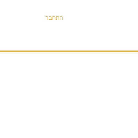
התחבר
אופניים
מערכות הנעה ובלימה
חלקים
אבי