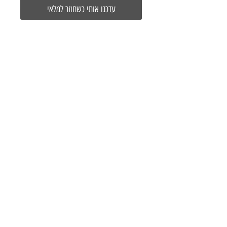
עדכנו אותי כשחוזר למלאי
סרט כידון EVA של PRO, בעל שכבה עבה
יותר לטובת שיפור הנוחות וספיגת הזעזועים.
צור קשר
הרכבת 20 תל אביב
03-5286699
info@onebike
studio.com
©2017 by one - bike studio
תנאי שימוש