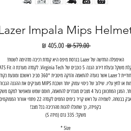
Lazer Impala Mips Helme
מחיר
מחיר
 ‏579.00 ‏₪ 
רגיל
מבצע
האימפלה החדשה של Lazer בגרסת מיפס היא קסדת רכיבה מדהימה לשטח!
קלת משקל ובעלת דירוג הגנה 5 כוכבים של Virginia Tech. לקסדה מערכת ה it
היחודיית ל Lazer אשר נועדה להתאמה והדקה מיטבית 360° סביב ראשכם ומונעת 
חמות או לחץ עליו. שילוב של כיסוי עמוק יותר ושכבת MIPS מעניקים את ההגנה ה
ביותר. המגן המתכוונן בעל 4 מצבים מוגדרים להתאמה, חוסם שמש ומאפשר למקם מש
אבק בבטחה. לשמירה על ראש קריר בימים החמים לקסדה 22 פתחי אוורור הממוקמי
בקפידה, כך שתוכלו להנות מהרכיבה בכל מצב!
משקל: 335 גרם (מידה S)
*
Size