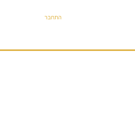
התחבר
אופניים
מערכות הנעה ובלימה
חלקים
אבי