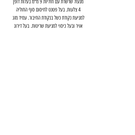
מנעול שרשרת עם חוליות 9 מ״מ בעלות דופן
4 צלעות. בעל פטנט לחיסום סוף החוליה
למניעת נקודת כשל בנקודת החיבור. עמיד מזג
אויר ובעל כיסוי למניעת שריטות. בעל דירוג
Bicycle Silver
של חברת Sold Secure.
אורך 95 ס״מ
המנעול מסופק עם שני מפתחות.
צור קשר
הרכבת 20 תל אביב
03-5286699
info@onebike
studio.com
©2017 by one - bike studio
תנאי שימוש