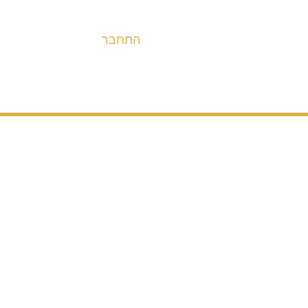
התחבר
אופניים
מערכות הנעה ובלימה
חלקים
אבי