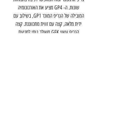
שונות. ה- GP4 מציע את האורגונומיה
המובילה של הגריפ המוכר GP1, בשילוב עם
ידית מלאה, קצה עם זווית מתכווננת. קצה
הגריפ עשוי GFK משולב גומי למניעת
החלקת כף היד במהלך הרכיבה. מידות ה Bar
End: 75 מ"מ - 4 אצבעות.
לא מתאים
לכידונים מקרבון!
צור קשר
הרכבת 20 תל אביב
03-5286699
info@onebike
studio.com
©2017 by one - bike studio
תנאי שימוש