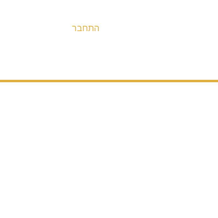
התחבר
אופניים
מערכות הנעה ובלימה
חלקים
אבי