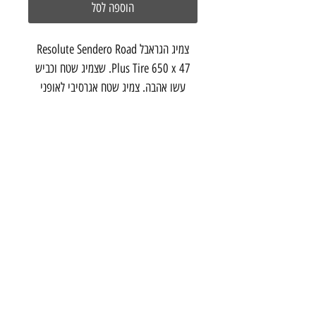
הוספה לסל
צמיג הגראבל Resolute Sendero Road
Plus Tire 650 x 47. שצמיג שטח וכביש
עשו אהבה. צמיג שטח אגרסיבי לאופני
גראבל.
מתגלגל כמו צמיג כביש, אוחז כמו צמיג שטח.
650 x 47 מידה
צור קשר
הרכבת 20 תל אביב
03-5286699
info@onebike
studio.com