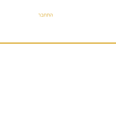
התחבר
אופניים
מערכות הנעה ובלימה
חלקים
אבי