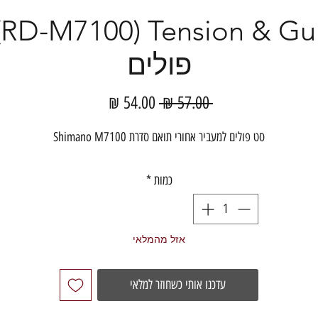
פולים
מחיר
מחיר
 ‏57.00 ‏₪ 
רגיל
מבצע
סט פולים למעביר אחורי תואם סדרת Shimano M7100
כמות
*
אזל מהמלאי
עדכנו אותי כשחוזר למלאי