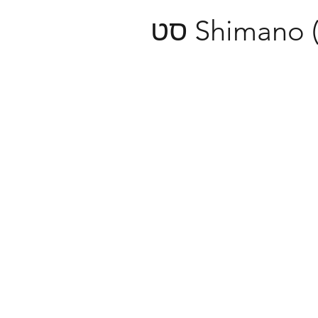
Shimano (RD-M7100) Tension & Guide Pulley Set סט