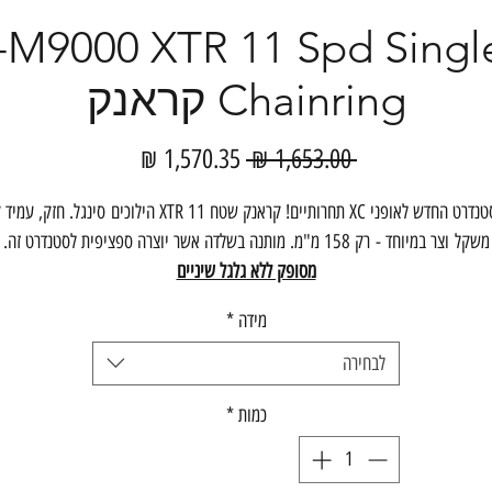
-M9000 XTR 11 Spd Singl
Chainring קראנק
מחיר
מחיר
 ‏1,653.00 ‏₪ 
רגיל
מבצע
הסטנדרט החדש לאופני XC תחרותיים! קראנק שטח XTR 11 הילוכים סינגל. חזק, ע
משקל וצר במיוחד - רק 158 מ"מ. מותנה בשלדה אשר יוצרה ספציפית לסטנדרט זה.
מסופק ללא גלגל שיניים
מידה
*
לבחירה
כמות
*