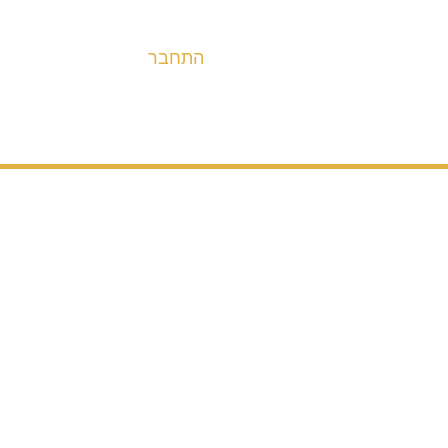
התחבר
אופניים
מערכות הנעה ובלימה
חלקים
אבי