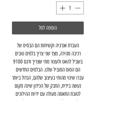
הוספה לסל
העברת אנרגיה וקשיחות הם הבסיס של
רכיבה מהירה, מצד שני צריך בלמים טובים
בשביל להאט ולעצור מתי שצריך ודגם 9100
הם הסוס המוביל שלנו. הבלמים החדשים
עברו שינוי מהותי בעיצוב שלהם, הגדול ביותר
נעשה בידית, החבק של הכידון שינה מקום
לטובת התאמה מעולה עם ידיות ההילוכים
וליצירה של קשיחות טובה יותר. הבלמים
קלים בשלושים גרם מהגרסה הקודמת. לבלמי
9100 ישנה בוכנה חדשה שמשנה את דחיסת
השמן ומביאה לפעולת עצירה מהירה יותר.