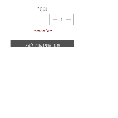
כמות
*
אזל מהמלאי
עדכנו אותי כשחוזר למלאי
ידית בלם שמאלית לבלם קדמי למערכת XTR
9100. הידיות ניתנות לכוונון פשוט של מרחק
הידית מהאצבע.
צור קשר
הרכבת 20 תל אביב
03-5286699