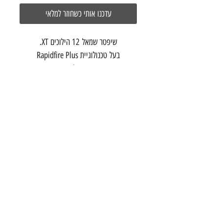
עדכנו אותי כשחוזר למלאי
שיפטר שמאל 12 הילוכים XT.
בעל טכנולוגיית Rapidfire Plus
המבטיחה העברת הילוכים חדה ומהירה,
בסטנדט חיבור I-SPEC המאפשר חיבור ישיר
לידית הבלם.
משקל: 120 גרם
צור קשר
הרכבת 20 תל אביב
03-5286699
info@onebike
studio.com