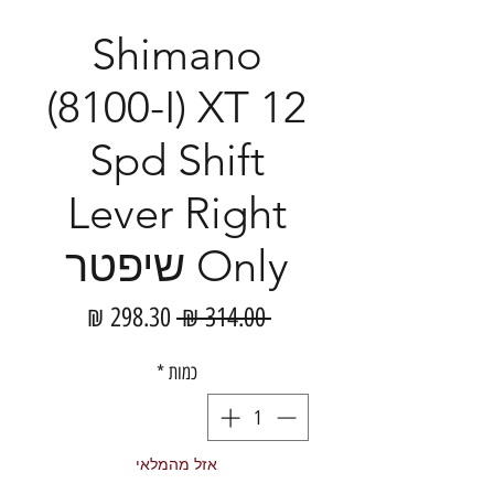
Shimano
(8100-I) XT 12
Spd Shift
Lever Right
Only שיפטר
מחיר
מחיר
 ‏314.00 ‏₪ 
רגיל
מבצע
כמות
*
אזל מהמלאי