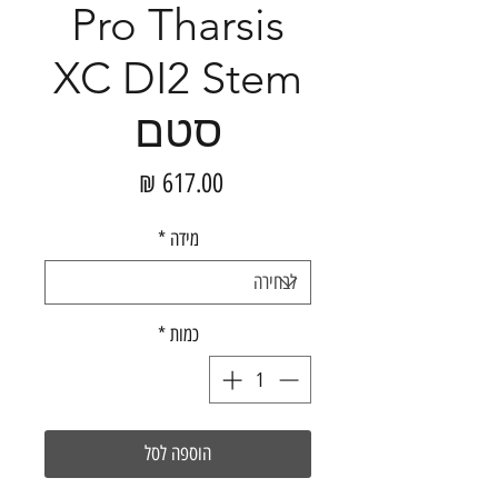
Pro Tharsis
XC DI2 Stem
סטם
מחיר
מידה
*
כמות
*
הוספה לסל