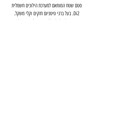
סטם שטח המותאם למערכת הילוכים חשמלית
Di2. בעל ברגי טיטניום חזקים וקלי משקל.
מתאים לכבל ולסוללת DI2 של Shimano.
זמין במגוון אורכים וזויות. אורך: 70-120
מ"מ על קוטר 31.8 מ"מ.
צור קשר
הרכבת 20 תל אביב
03-5286699
info@onebike
studio.com
©2017 by one - bike studio
תנאי שימוש