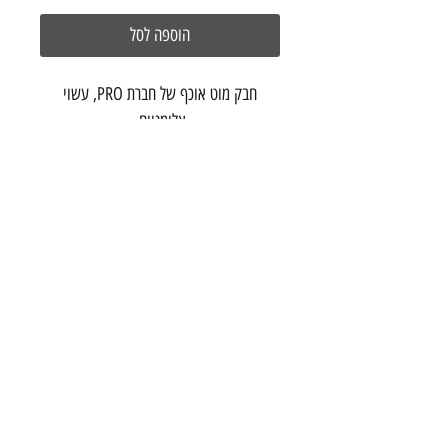
הוספה לסל
חבק מוט אוכף של חברת PRO, עשוי
אלומניום.
זמין בשני קטרים:
34.9 מ"מ
31.8 מ"מ
צור קשר
הרכבת 20 תל אביב
03-5286699
info@onebike
studio.com
©2017 by one - bike studio
תנאי שימוש