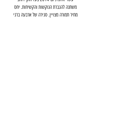
משתנה להגברת הנוקשות והקשיחות. יחס
מחיר תמורה מצויין. סגירה של ארבעה ברגי
אלומניום המאפשרת חיבור מהיר ונוח. זוית
6+- | 10+- מעלות. זמין במגוון אורכים רחב:
70-130 מ"מ קוטר 31.8 מ"מ. צבע שחור.
צור קשר
הרכבת 20 תל אביב
03-5286699
info@onebike
studio.com
©2017 by one - bike studio
תנאי שימוש