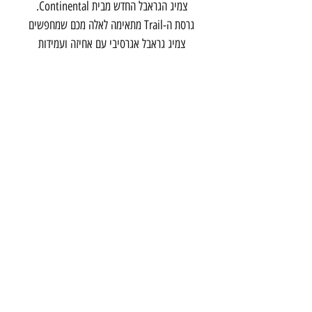
צמיג הגראבל החדש מבית Continental.
גרסת ה-Trail מתאימה לאלה מכם שמחפשים
צמיג גראבל אגרסיבי עם אחיזה ועמידות
מוגברים. מתאים לכל תוואי שטח.
מידה
700C x 40C
תואם טיובלס.
צור קשר
הרכבת 20 תל אביב
03-5286699
info@onebike
studio.com
©2017 by one - bike studio
תנאי שימוש