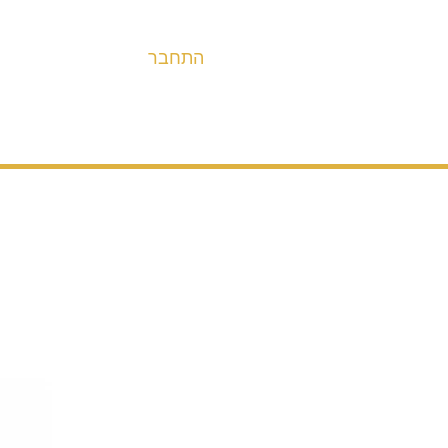
התחבר
אופניים
מערכות הנעה ובלימה
חלקים
אבי